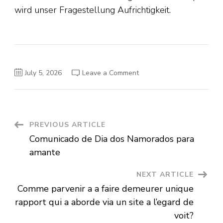
wird unser Fragestellung Aufrichtigkeit.
on
July 5, 2026
Leave a Comment
Falls
respons
dich
selbst
und
dies
Wohnen,
Post
PREVIOUS ARTICLE
dies
du
Comunicado de Dia dos Namorados para
fuhrst,
Navigation
gut
amante
findest
NEXT ARTICLE
Comme parvenir a a faire demeurer unique
rapport qui a aborde via un site a l’egard de
voit?