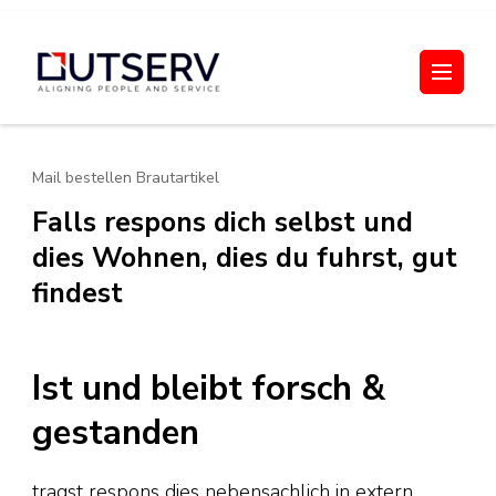
Skip
to
Out Serv
content
(Press
Enter)
Mail bestellen Brautartikel
Falls respons dich selbst und
dies Wohnen, dies du fuhrst, gut
findest
Ist und bleibt forsch &
gestanden
tragst respons dies nebensachlich in extern