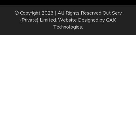
© Copyright 2023 | All Rights Reserved
Out Serv
(Private) Limited.
Website Designed by
GAK
Technologies
.