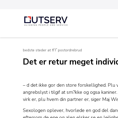
Skip
to
content
Out Serv
(Press
Enter)
bedste steder at fГҐ postordrebrud
Det er retur meget indiv
– d det ikke gor den store forskellighed. Plu 
angrebslyst i tilgif at sm?kke og ogsa kanine
virk er, plu hvem din partner er, siger Maj W
Sexologen oplever, hvorlede en god del danse
eftersom de ene og alen elsker se en lejlig