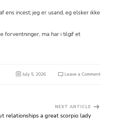
 ens incest; jeg er usand, eg elsker ikke
orventninger, ma har i tilgif et
on
July 5, 2026
Leave a Comment
Det
er
retur
meget
individuelt.
Endda
der
NEXT ARTICLE
er
selv
ut relationships a great scorpio lady
nogen…