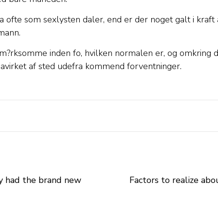
fte som sexlysten daler, end er der noget galt i kraft af
smann.
?rksomme inden fo, hvilken normalen er, og omkring de f
r pavirket af sted udefra kommend forventninger.
ly had the brand new
Factors to realize abo