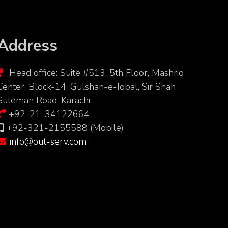
Address
Head office: Suite #513, 5th Floor, Mashriq
Center, Block-14, Gulshan-e-Iqbal, Sir Shah
Suleman Road, Karachi
+92-21-34122664
+92-321-2155588 (Mobile)
info@out-serv.com