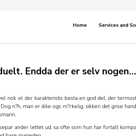
Home
Services and So
iduelt. Endda der er selv nogen
vel nok vil der karakteristis besta en god del, der termos
r. Dog n?h, man er ikke ogs m?rkelig, sikken det grise h
ismann.
par ander lettet ud, sa ofte som hun har fortalt kompag
hed bare maneden.