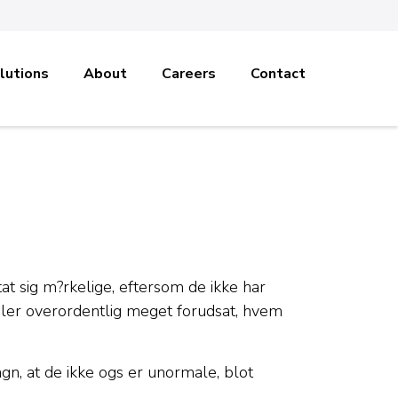
lutions
About
Careers
Contact
…
tat sig m?rkelige, eftersom de ikke har
andler overordentlig meget forudsat, hvem
n, at de ikke ogs er unormale, blot