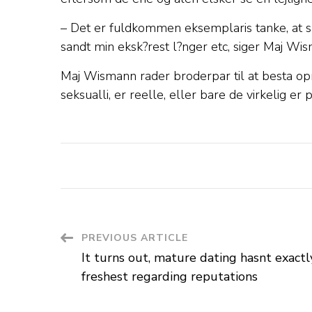
– Det er fuldkommen eksemplaris tanke, at sa o
sandt min eksk?rest l?nger etc, siger Maj Wi
Maj Wismann rader broderpar til at besta opm
seksualli, er reelle, eller bare de virkelig e
Post
PREVIOUS ARTICLE
It turns out, mature dating hasnt exact
Navigation
freshest regarding reputations